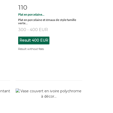
110
m
Item detail
Zoom
Plat en porcelaine...
Plat en porcelaine et émaux de style famille
verte...
300 - 400 EUR
Result
400 EUR
Result without fees