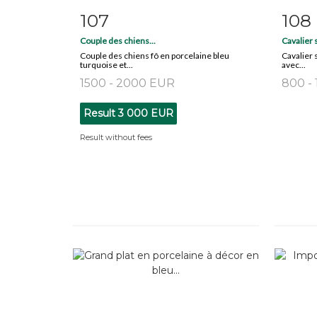
107
108
Item detail
Zoom
Ite
Couple des chiens...
Cavalier s
Couple des chiens fô en porcelaine bleu
Cavalier 
turquoise et...
avec...
1500 - 2000 EUR
800 -
Result
3 000 EUR
Result without fees