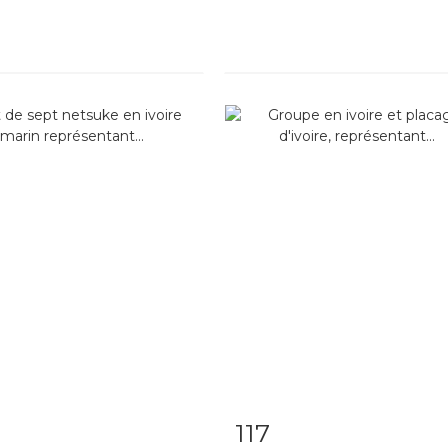
117
m detail
Zoom
Item detail
Zoo