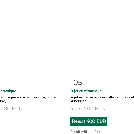
105
m detail
Zoom
Item detail
Zoo
céramique...
Sujet en céramique...
céramique émaillé turquoise, jaune
Sujet en céramique émaillé turquoise e
ne,...
aubergine,...
 1200 EUR
400 - 700 EUR
Result
400 EUR
Result without fees