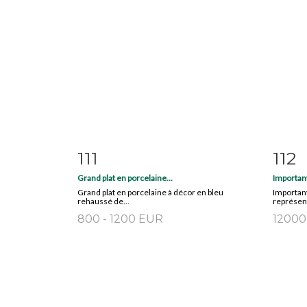
111
112
Item detail
Zoom
Ite
Grand plat en porcelaine...
Important
Grand plat en porcelaine à décor en bleu
Important
rehaussé de...
représent
800 - 1200 EUR
12000