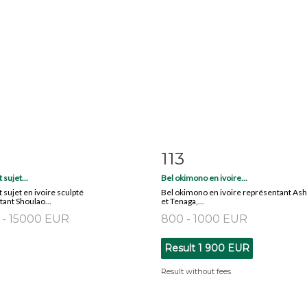
113
m detail
Zoom
Item detail
Zoo
 sujet...
Bel okimono en ivoire...
 sujet en ivoire sculpté
Bel okimono en ivoire représentant Ash
ant Shoulao...
et Tenaga,...
 - 15000 EUR
800 - 1000 EUR
Result
1 900 EUR
Result without fees