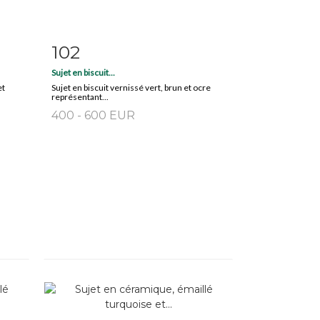
102
m
Item detail
Zoom
Sujet en biscuit...
et
Sujet en biscuit vernissé vert, brun et ocre
représentant...
400 - 600 EUR