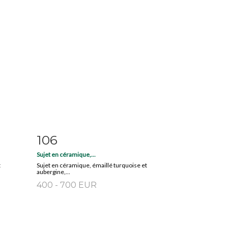
106
m
Item detail
Zoom
Sujet en céramique,...
t
Sujet en céramique, émaillé turquoise et
aubergine,...
400 - 700 EUR