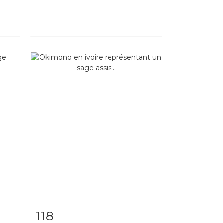
118
m
Item detail
Zoom