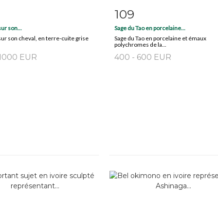
109
m detail
Zoom
Item detail
Zoo
ur son...
Sage du Tao en porcelaine...
sur son cheval, en terre-cuite grise
Sage du Tao en porcelaine et émaux
polychromes de la...
 1000 EUR
400 - 600 EUR