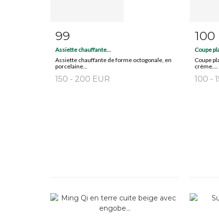
99
100
Item detail
Zoom
Ite
Assiette chauffante...
Coupe pla
Assiette chauffante de forme octogonale, en
Coupe pla
porcelaine...
crème....
150 - 200 EUR
100 - 