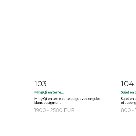
103
104
Item detail
Zoom
Ite
Ming Qi en terre...
Sujet en 
Ming Qi en terre cuite beige avec engobe
Sujet en 
blanc et pigment...
et aubergi
1900 - 2500 EUR
800 -