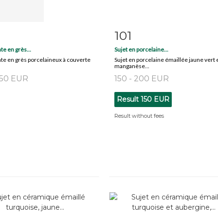
101
m detail
Zoom
Item detail
Zoo
te en grès...
Sujet en porcelaine...
te en grès porcelaineux à couverte
Sujet en porcelaine émaillée jaune vert 
manganèse...
150 EUR
150 - 200 EUR
Result
150 EUR
Result without fees