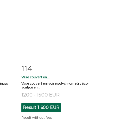
114
m
Item detail
Zoom
Vase couvert en...
inaga
Vase couvert en ivoire polychrome à décor
sculpté en...
1200 - 1500 EUR
Result
1 600 EUR
Result without fees