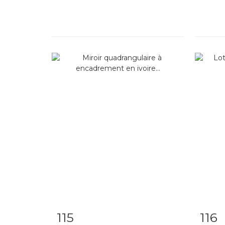
115
116
Item detail
Zoom
Ite