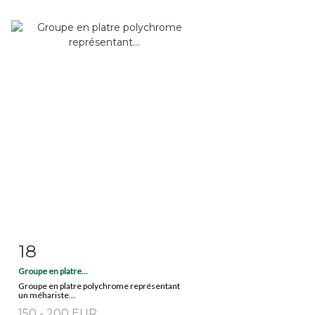
18
Fiche détaillée
Zoom
Groupe en platre...
Groupe en platre polychrome représentant
un méhariste...
150 - 200 EUR