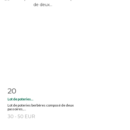
20
Fiche détaillée
Zoom
Lot de poteries...
Lot de poteries berbères composé de deux
passoires,...
30 - 50 EUR