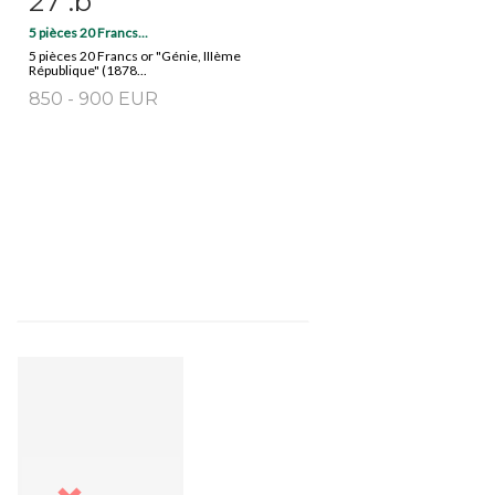
27 .b
5 pièces 20 Francs...
5 pièces 20 Francs or "Génie, IIIème
République" (1878...
850 - 900 EUR