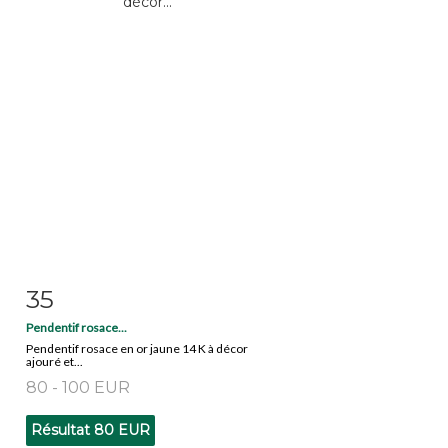
35
Fiche détaillée
Zoom
Pendentif rosace...
Pendentif rosace en or jaune 14 K à décor
ajouré et...
80 - 100 EUR
Résultat
80 EUR