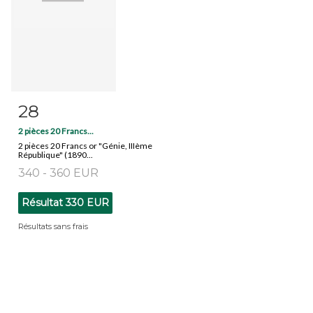
28
Fiche détaillée
Zoom
2 pièces 20 Francs...
2 pièces 20 Francs or "Génie, IIIème
République" (1890...
340 - 360 EUR
Résultat
330 EUR
Résultats sans frais