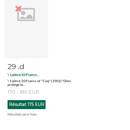
29 .d
Fiche détaillée
Zoom
\ 1 pièce 20 Francs...
\ 1 pièce 20 Francs or "Coq" (1901) "Dieu
protège la...
170 - 180 EUR
Résultat
175 EUR
Résultats sans frais