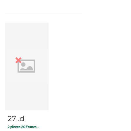
27 .d
Fiche détaillée
Zoom
2 pièces 20 Francs...