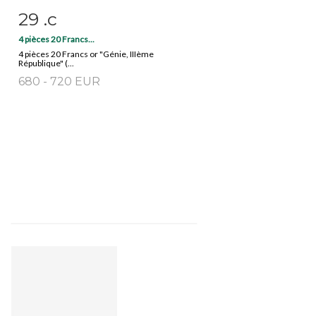
29 .c
Fiche détaillée
Zoom
4 pièces 20 Francs...
4 pièces 20 Francs or "Génie, IIIème
République" (...
680 - 720 EUR