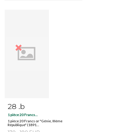
28 .b
Fiche détaillée
Zoom
1 pièce 20 Francs...
1 pièce 20 Francs or "Génie, IIIème
République" (1891...