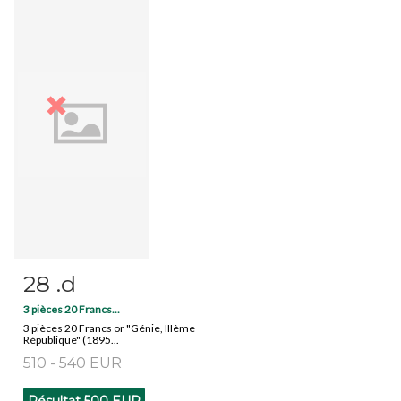
28 .d
Fiche détaillée
Zoom
3 pièces 20 Francs...
3 pièces 20 Francs or "Génie, IIIème
République" (1895...
510 - 540 EUR
Résultat
500 EUR