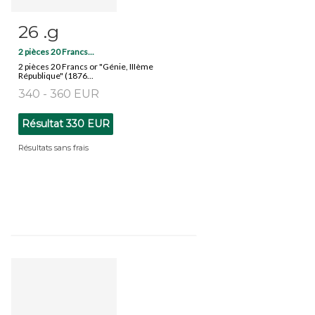
26 .g
Fiche détaillée
Zoom
2 pièces 20 Francs...
2 pièces 20 Francs or "Génie, IIIème
République" (1876...
340 - 360 EUR
Résultat
330 EUR
Résultats sans frais