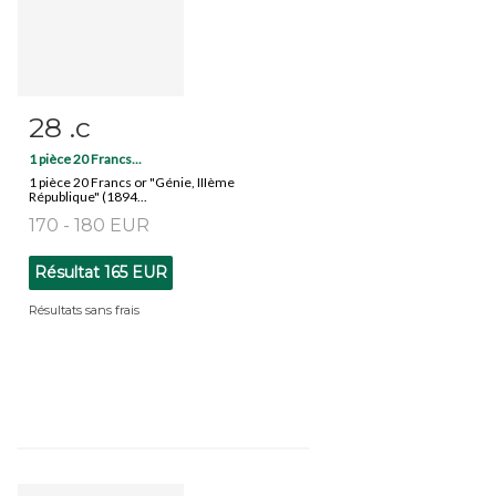
28 .c
Fiche détaillée
Zoom
1 pièce 20 Francs...
1 pièce 20 Francs or "Génie, IIIème
République" (1894...
170 - 180 EUR
Résultat
165 EUR
Résultats sans frais