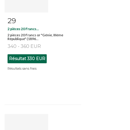
29
Fiche détaillée
Zoom
2 pièces 20 Francs...
2 pièces 20 Francs or "Génie, IIIème
République" (1896...
340 - 360 EUR
Résultat
330 EUR
Résultats sans frais