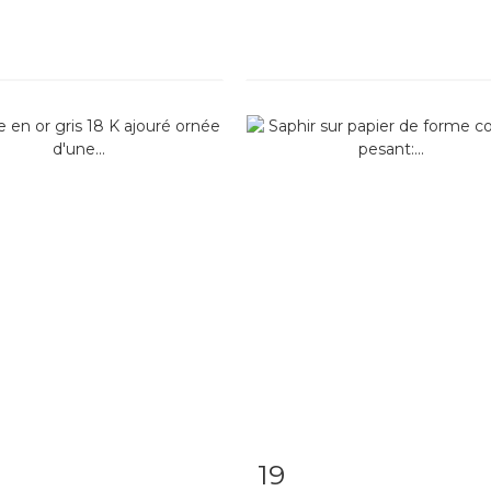
19
 détaillée
Zoom
Fiche détaillée
Zoo