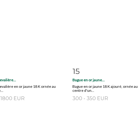
15
 détaillée
Zoom
Fiche détaillée
Zoo
valière...
Bague en or jaune...
valière en or jaune 18 K ornée au
Bague en or jaune 18 K ajouré, ornée au
...
centre d'un...
- 1800 EUR
300 - 350 EUR