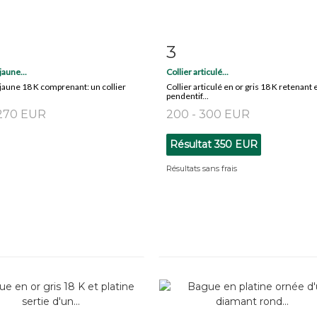
3
 détaillée
Zoom
Fiche détaillée
Zoo
jaune...
Collier articulé...
 jaune 18 K comprenant: un collier
Collier articulé en or gris 18 K retenant 
pendentif...
 270 EUR
200 - 300 EUR
Résultat
350 EUR
Résultats sans frais