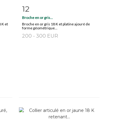
12
m
Fiche détaillée
Zoom
Broche en or gris...
8 K et
Broche en or gris 18 K et platine ajouré de
forme géométrique...
200 - 300 EUR