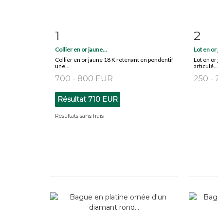
1
2
Fiche détaillée
Zoom
Fiche
Collier en or jaune...
Lot en or 
Collier en or jaune 18 K retenant en pendentif
Lot en or
une...
articulé...
700 - 800 EUR
250 -
Résultat
710 EUR
Résultats sans frais