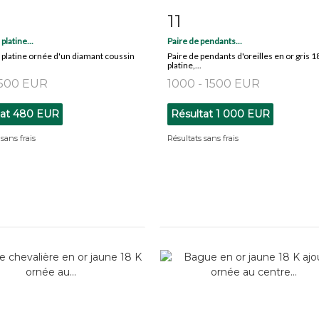
11
 détaillée
Zoom
Fiche détaillée
Zoo
platine...
Paire de pendants...
 platine ornée d'un diamant coussin
Paire de pendants d'oreilles en or gris 1
.
platine,...
 500 EUR
1000 - 1500 EUR
tat
480 EUR
Résultat
1 000 EUR
sans frais
Résultats sans frais