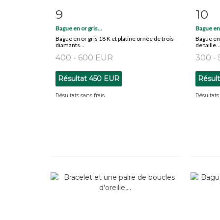
9
10
Fiche détaillée
Zoom
Fiche
Bague en or gris...
Bague en 
Bague en or gris 18 K et platine ornée de trois
Bague en
diamants...
de taille..
400 - 600 EUR
300 -
Résultat
450 EUR
Résul
Résultats sans frais
Résultats 