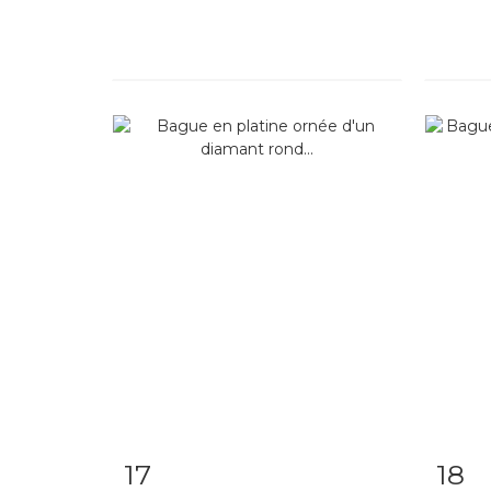
17
18
Fiche détaillée
Zoom
Fiche