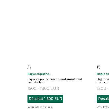
5
6
Fiche détaillée
Zoom
Fiche
Bague en platine...
Bague en o
Bague en platine ornée d'un diamant rond
Bague en 
demi-taille....
diamant..
1500 - 1800 EUR
1200 
Résultat
1 600 EUR
Résul
Résultats sans frais
Résultats 