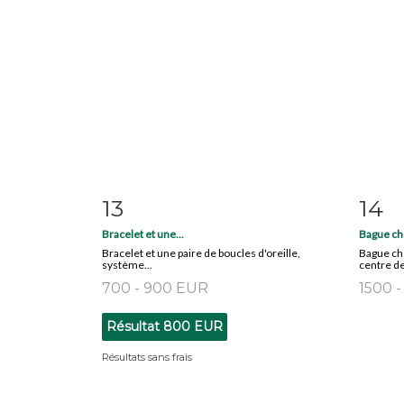
13
14
Fiche détaillée
Zoom
Fiche
Bracelet et une...
Bague che
Bracelet et une paire de boucles d'oreille,
Bague che
système...
centre de
700 - 900 EUR
1500 
Résultat
800 EUR
Résultats sans frais