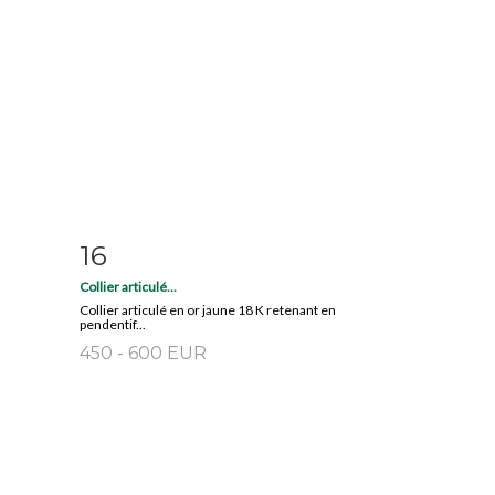
16
m
Fiche détaillée
Zoom
Collier articulé...
Collier articulé en or jaune 18 K retenant en
pendentif...
450 - 600 EUR