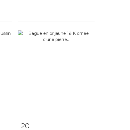
20
m
Fiche détaillée
Zoom