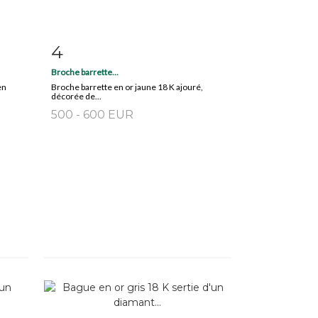
4
m
Fiche détaillée
Zoom
Broche barrette...
en
Broche barrette en or jaune 18 K ajouré,
décorée de...
500 - 600 EUR