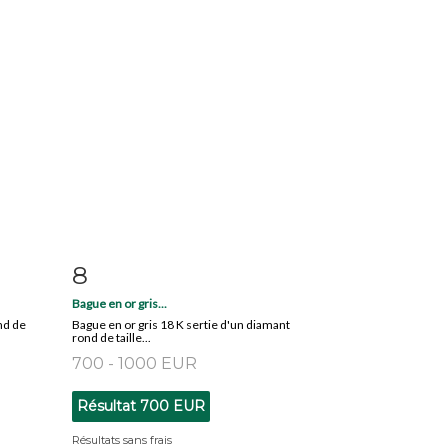
8
m
Fiche détaillée
Zoom
Bague en or gris...
nd de
Bague en or gris 18 K sertie d'un diamant
rond de taille...
700 - 1000 EUR
Résultat
700 EUR
Résultats sans frais