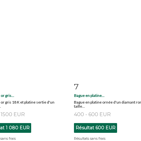
7
 détaillée
Zoom
Fiche détaillée
Zoo
r gris...
Bague en platine...
or gris 18 K et platine sertie d'un
Bague en platine ornée d'un diamant ro
.
taille...
- 1500 EUR
400 - 600 EUR
tat
1 080 EUR
Résultat
600 EUR
sans frais
Résultats sans frais