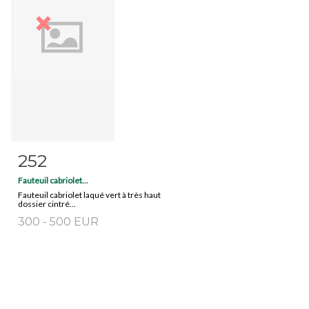
252
Fiche détaillée
Zoom
Fauteuil cabriolet...
Fauteuil cabriolet laqué vert à très haut
dossier cintré...
300 - 500 EUR