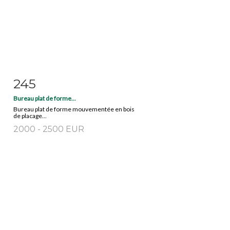
245
Fiche détaillée
Zoom
Bureau plat de forme...
Bureau plat de forme mouvementée en bois
de placage...
2000 - 2500 EUR