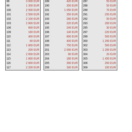
98
3 000 EUR
189
420 EUR
287
50 EUR
99
1 300 EUR
190
350 EUR
288
50 EUR
100
2 500 EUR
191
1 050 EUR
289
70 EUR
101
2 500 EUR
192
350 EUR
291
250 EUR
102
2 100 EUR
193
280 EUR
292
50 EUR
103
2 900 EUR
194
220 EUR
293
200 EUR
106
600 EUR
195
240 EUR
295
30 EUR
109
160 EUR
196
140 EUR
297
220 EUR
110
400 EUR
197
800 EUR
299
500 EUR
111
80 EUR
198
400 EUR
300
1 250 EUR
112
1 900 EUR
200
750 EUR
302
500 EUR
113
200 EUR
201
2 000 EUR
303
1 200 EUR
114
2 000 EUR
203
80 EUR
304
20 EUR
115
1 800 EUR
204
180 EUR
305
1 450 EUR
116
2 600 EUR
205
300 EUR
308
200 EUR
117
2 200 EUR
206
340 EUR
309
100 EUR