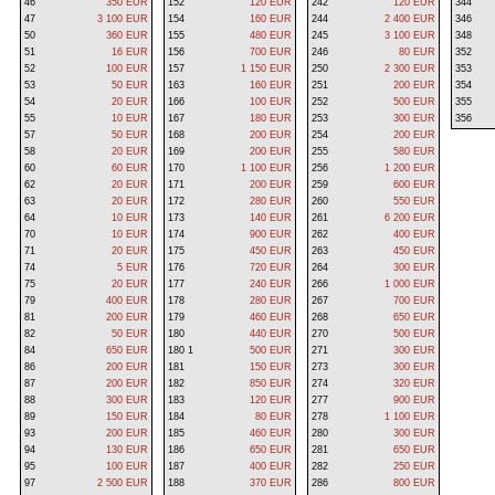
46
350 EUR
152
120 EUR
242
120 EUR
344
47
3 100 EUR
154
160 EUR
244
2 400 EUR
346
50
360 EUR
155
480 EUR
245
3 100 EUR
348
51
16 EUR
156
700 EUR
246
80 EUR
352
52
100 EUR
157
1 150 EUR
250
2 300 EUR
353
53
50 EUR
163
160 EUR
251
200 EUR
354
54
20 EUR
166
100 EUR
252
500 EUR
355
55
10 EUR
167
180 EUR
253
300 EUR
356
57
50 EUR
168
200 EUR
254
200 EUR
58
20 EUR
169
200 EUR
255
580 EUR
60
60 EUR
170
1 100 EUR
256
1 200 EUR
62
20 EUR
171
200 EUR
259
600 EUR
63
20 EUR
172
280 EUR
260
550 EUR
64
10 EUR
173
140 EUR
261
6 200 EUR
70
10 EUR
174
900 EUR
262
400 EUR
71
20 EUR
175
450 EUR
263
450 EUR
74
5 EUR
176
720 EUR
264
300 EUR
75
20 EUR
177
240 EUR
266
1 000 EUR
79
400 EUR
178
280 EUR
267
700 EUR
81
200 EUR
179
460 EUR
268
650 EUR
82
50 EUR
180
440 EUR
270
500 EUR
84
650 EUR
180 1
500 EUR
271
300 EUR
86
200 EUR
181
150 EUR
273
300 EUR
87
200 EUR
182
850 EUR
274
320 EUR
88
300 EUR
183
120 EUR
277
900 EUR
89
150 EUR
184
80 EUR
278
1 100 EUR
93
200 EUR
185
460 EUR
280
300 EUR
94
130 EUR
186
650 EUR
281
650 EUR
95
100 EUR
187
400 EUR
282
250 EUR
97
2 500 EUR
188
370 EUR
286
800 EUR