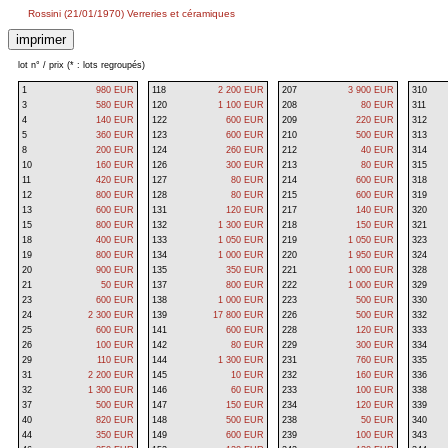
Rossini (21/01/1970) Verreries et céramiques
lot n° / prix (* : lots regroupés)
1
980 EUR
118
2 200 EUR
207
3 900 EUR
310
3
580 EUR
120
1 100 EUR
208
80 EUR
311
4
140 EUR
122
600 EUR
209
220 EUR
312
5
360 EUR
123
600 EUR
210
500 EUR
313
8
200 EUR
124
260 EUR
212
40 EUR
314
10
160 EUR
126
300 EUR
213
80 EUR
315
11
420 EUR
127
80 EUR
214
600 EUR
318
12
800 EUR
128
80 EUR
215
600 EUR
319
13
600 EUR
131
120 EUR
217
140 EUR
320
15
800 EUR
132
1 300 EUR
218
150 EUR
321
18
400 EUR
133
1 050 EUR
219
1 050 EUR
323
19
800 EUR
134
1 000 EUR
220
1 950 EUR
324
20
900 EUR
135
350 EUR
221
1 000 EUR
328
21
50 EUR
137
800 EUR
222
1 000 EUR
329
23
600 EUR
138
1 000 EUR
223
500 EUR
330
24
2 300 EUR
139
17 800 EUR
226
500 EUR
332
25
600 EUR
141
600 EUR
228
120 EUR
333
26
100 EUR
142
80 EUR
229
300 EUR
334
29
110 EUR
144
1 300 EUR
231
760 EUR
335
31
2 200 EUR
145
10 EUR
232
160 EUR
336
32
1 300 EUR
146
60 EUR
233
100 EUR
338
37
500 EUR
147
150 EUR
234
120 EUR
339
40
820 EUR
148
500 EUR
238
50 EUR
340
44
350 EUR
149
600 EUR
239
100 EUR
343