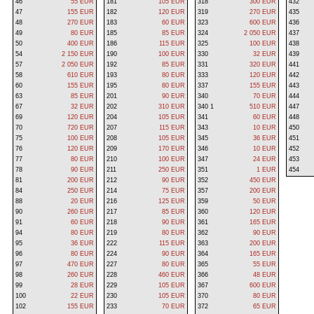
46
55 EUR
181
105 EUR
318
300 EUR
432
47
155 EUR
182
120 EUR
319
270 EUR
435
48
270 EUR
183
60 EUR
323
600 EUR
436
49
80 EUR
185
85 EUR
324
2 050 EUR
437
50
400 EUR
186
115 EUR
325
100 EUR
438
54
2 150 EUR
190
100 EUR
330
32 EUR
439
57
2 050 EUR
192
85 EUR
331
320 EUR
441
58
610 EUR
193
80 EUR
333
120 EUR
442
60
155 EUR
195
80 EUR
337
155 EUR
443
63
85 EUR
201
90 EUR
340
70 EUR
444
67
32 EUR
202
310 EUR
340 1
510 EUR
447
69
120 EUR
204
105 EUR
341
60 EUR
448
70
720 EUR
207
115 EUR
343
10 EUR
450
75
100 EUR
208
105 EUR
345
36 EUR
451
76
120 EUR
209
170 EUR
346
10 EUR
452
77
80 EUR
210
100 EUR
347
24 EUR
453
78
90 EUR
211
250 EUR
351
1 EUR
454
81
200 EUR
212
90 EUR
352
450 EUR
84
250 EUR
214
75 EUR
357
200 EUR
88
20 EUR
216
125 EUR
359
50 EUR
90
260 EUR
217
85 EUR
360
120 EUR
91
60 EUR
218
90 EUR
361
165 EUR
94
80 EUR
219
80 EUR
362
90 EUR
95
36 EUR
222
115 EUR
363
200 EUR
96
80 EUR
224
90 EUR
364
165 EUR
97
470 EUR
227
80 EUR
365
55 EUR
98
260 EUR
228
460 EUR
366
48 EUR
99
28 EUR
229
105 EUR
367
600 EUR
100
22 EUR
230
105 EUR
370
80 EUR
102
155 EUR
233
70 EUR
372
65 EUR