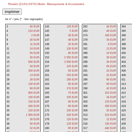
Rossini (21/01/1970) Mode, Maroquinerie & Accessoires
lot n° / prix (* : lots regroupés)
3
40 EUR
142
135 EUR
262
44 EUR
394
4
210 EUR
145
5 EUR
263
40 EUR
395
5
2 EUR
146
30 EUR
274
160 EUR
396
8
30 EUR
147
46 EUR
279
34 EUR
397
9
11 EUR
148
20 EUR
281
9 EUR
398
11
24 EUR
149
120 EUR
282
13 EUR
399
12
50 EUR
150
95 EUR
286
10 EUR
400
14
30 EUR
152
2 550 EUR
288
30 EUR
401
15
830 EUR
154
3 050 EUR
289
30 EUR
404
17
50 EUR
157
120 EUR
290
65 EUR
405
20
350 EUR
158
95 EUR
291
24 EUR
406
25
13 EUR
161
155 EUR
294
22 EUR
408
28
26 EUR
162
180 EUR
296
60 EUR
411
29
130 EUR
163
85 EUR
297
60 EUR
413
30
90 EUR
164
170 EUR
298
42 EUR
414
31
600 EUR
165
75 EUR
301
310 EUR
415
32
150 EUR
166
105 EUR
304
34 EUR
417
33
150 EUR
167
90 EUR
305
155 EUR
418
34
260 EUR
170
90 EUR
308
290 EUR
419
35
220 EUR
172
105 EUR
309
55 EUR
420
36
1 950 EUR
175
220 EUR
313
210 EUR
421
37
30 EUR
176
120 EUR
314
12 EUR
422
38
50 EUR
178
125 EUR
316
150 EUR
428
40
32 EUR
180
85 EUR
317
440 EUR
431