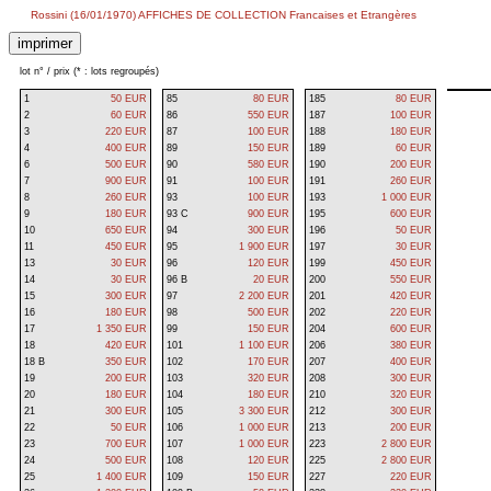
Rossini (16/01/1970) AFFICHES DE COLLECTION Francaises et Etrangères
lot n° / prix (* : lots regroupés)
1
50 EUR
85
80 EUR
185
80 EUR
2
60 EUR
86
550 EUR
187
100 EUR
3
220 EUR
87
100 EUR
188
180 EUR
4
400 EUR
89
150 EUR
189
60 EUR
6
500 EUR
90
580 EUR
190
200 EUR
7
900 EUR
91
100 EUR
191
260 EUR
8
260 EUR
93
100 EUR
193
1 000 EUR
9
180 EUR
93 C
900 EUR
195
600 EUR
10
650 EUR
94
300 EUR
196
50 EUR
11
450 EUR
95
1 900 EUR
197
30 EUR
13
30 EUR
96
120 EUR
199
450 EUR
14
30 EUR
96 B
20 EUR
200
550 EUR
15
300 EUR
97
2 200 EUR
201
420 EUR
16
180 EUR
98
500 EUR
202
220 EUR
17
1 350 EUR
99
150 EUR
204
600 EUR
18
420 EUR
101
1 100 EUR
206
380 EUR
18 B
350 EUR
102
170 EUR
207
400 EUR
19
200 EUR
103
320 EUR
208
300 EUR
20
180 EUR
104
180 EUR
210
320 EUR
21
300 EUR
105
3 300 EUR
212
300 EUR
22
50 EUR
106
1 000 EUR
213
200 EUR
23
700 EUR
107
1 000 EUR
223
2 800 EUR
24
500 EUR
108
120 EUR
225
2 800 EUR
25
1 400 EUR
109
150 EUR
227
220 EUR