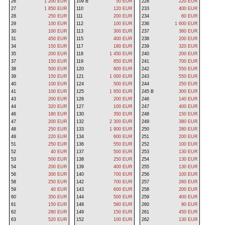
26
1 200 EUR
109 B
50 EUR
228
220 EUR
27
1 850 EUR
110
120 EUR
233
400 EUR
28
250 EUR
111
200 EUR
234
60 EUR
29
100 EUR
112
100 EUR
236
1 600 EUR
30
100 EUR
113
300 EUR
237
360 EUR
31
450 EUR
115
400 EUR
238
200 EUR
34
150 EUR
117
180 EUR
239
320 EUR
35
200 EUR
118
1 450 EUR
240
200 EUR
37
150 EUR
119
850 EUR
241
700 EUR
38
500 EUR
120
800 EUR
242
550 EUR
39
150 EUR
121
1 000 EUR
243
550 EUR
40
100 EUR
124
500 EUR
244
250 EUR
41
100 EUR
125
1 850 EUR
245 B
300 EUR
43
200 EUR
126
200 EUR
246
140 EUR
44
320 EUR
127
100 EUR
247
400 EUR
46
180 EUR
130
350 EUR
248
150 EUR
47
200 EUR
132
2 300 EUR
249
380 EUR
48
250 EUR
133
1 900 EUR
250
280 EUR
49
220 EUR
134
600 EUR
251
200 EUR
51
250 EUR
136
550 EUR
252
100 EUR
52
40 EUR
137
500 EUR
253
130 EUR
53
500 EUR
138
250 EUR
254
130 EUR
54
200 EUR
139
400 EUR
255
130 EUR
56
300 EUR
140
700 EUR
256
100 EUR
58
250 EUR
142
700 EUR
257
260 EUR
59
40 EUR
143
600 EUR
258
200 EUR
60
350 EUR
144
500 EUR
259
400 EUR
61
150 EUR
148
580 EUR
260
90 EUR
62
280 EUR
149
150 EUR
261
450 EUR
63
520 EUR
152
100 EUR
262
130 EUR