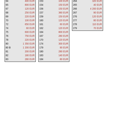
64
400 EUR
153
100 EUR
264
320 EUR
65
800 EUR
154
150 EUR
265
40 EUR
67
120 EUR
156
150 EUR
266
4 200 EUR
68
250 EUR
157
360 EUR
267
90 EUR
69
220 EUR
159
150 EUR
276
120 EUR
70
100 EUR
160
120 EUR
277
80 EUR
72
650 EUR
161
60 EUR
278
110 EUR
74
60 EUR
162
120 EUR
279
70 EUR
75
600 EUR
164
800 EUR
76
750 EUR
167
280 EUR
78
220 EUR
170
120 EUR
80
1 350 EUR
174
300 EUR
80 B
1 200 EUR
179
90 EUR
81
200 EUR
180
280 EUR
82
180 EUR
183
140 EUR
83
280 EUR
184
80 EUR