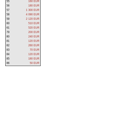
55
160 EUR
56
180 EUR
57
1 300 EUR
58
4 090 EUR
59
2 120 EUR
60
510 EUR
61
520 EUR
79
200 EUR
80
240 EUR
81
120 EUR
82
260 EUR
83
70 EUR
84
120 EUR
85
180 EUR
86
50 EUR