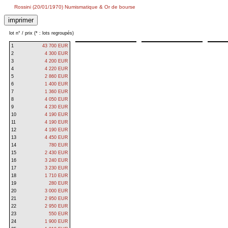
Rossini (20/01/1970) Numismatique & Or de bourse
lot n° / prix (* : lots regroupés)
1
43 700 EUR
2
4 300 EUR
3
4 200 EUR
4
4 220 EUR
5
2 860 EUR
6
1 400 EUR
7
1 360 EUR
8
4 050 EUR
9
4 230 EUR
10
4 190 EUR
11
4 190 EUR
12
4 190 EUR
13
4 450 EUR
14
780 EUR
15
2 430 EUR
16
3 240 EUR
17
3 230 EUR
18
1 710 EUR
19
280 EUR
20
3 000 EUR
21
2 950 EUR
22
2 950 EUR
23
550 EUR
24
1 900 EUR