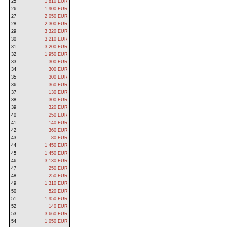
25
1 810 EUR
26
1 900 EUR
27
2 050 EUR
28
2 300 EUR
29
3 320 EUR
30
3 210 EUR
31
3 200 EUR
32
1 950 EUR
33
300 EUR
34
300 EUR
35
300 EUR
36
360 EUR
37
130 EUR
38
300 EUR
39
320 EUR
40
250 EUR
41
140 EUR
42
360 EUR
43
80 EUR
44
1 450 EUR
45
1 450 EUR
46
3 130 EUR
47
250 EUR
48
250 EUR
49
1 310 EUR
50
520 EUR
51
1 950 EUR
52
140 EUR
53
3 660 EUR
54
1 050 EUR