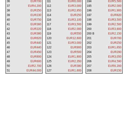
36
EUR700
111
EUR6,000
194
EUR5,500
37
EUR4,200
112
EUR3,000
195
EUR2,000
38
EUR250
113
EUR2,950
196
EUR1,900
39
EUR230
114
EUR250
197
EUR820
40
EUR750
116
EUR3,100
198
EUR3,500
41
EUR360
117
EUR3,500
199
EUR2,500
42
EUR220
118
EUR2,000
200
EUR3,600
43
EUR380
119
EUR550
200 B
EUR2,150
44
EUR620
120
EUR12,600
201
EUR700
45
EUR440
121
EUR3,000
202
EUR250
46
EUR440
122
EUR900
203
EUR1,650
47
EUR450
123
EUR500
204
EUR290
48
EUR800
124
EUR1,800
205
EUR3,050
49
EUR600
125
EUR2,350
206
EUR4,590
50
EUR2,700
126
EUR380
207
EUR6,200
51
EUR44,000
127
EUR1,600
208
EUR150