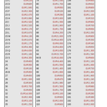
23 C
EUR235
79
EUR1,050
158
EUR800
23 D
EUR695
80
EUR1,700
160
EUR810
23 E
EUR1,840
81
EUR950
161
EUR800
23 F
EUR2,300
82
EUR100
162
EUR2,000
23 G
EUR2,070
83
EUR290
164
EUR1,100
23 H
EUR3,890
84
EUR3,600
165
EUR310
23 I
EUR2,520
85
EUR1,500
166
EUR900
23 J
EUR2,520
86
EUR1,900
167
EUR700
23 K
EUR3,170
87
EUR1,700
168
EUR850
23 L
EUR3,670
88
EUR4,200
170
EUR2,050
23 M
EUR4,130
89
EUR21,000
172
EUR900
23 N
EUR3,670
90
EUR14,900
173
EUR350
23 O
EUR1,170
91
EUR6,000
174
EUR340
23 P
EUR4,360
92
EUR4,800
175
EUR850
23 Q
EUR4,630
93
EUR3,650
176
EUR1,300
23 R
EUR1,160
94
EUR15,700
177
EUR1,590
23 S
EUR4,350
94 B
EUR16,000
179
EUR600
24
EUR400
95
EUR4,400
181
EUR1,100
25
EUR350
96
EUR1,550
182
EUR1,000
26
EUR160
98
EUR1,400
183
EUR750
26 B
EUR450
99
EUR1,600
184
EUR1,400
27
EUR450
100
EUR850
185
EUR1,900
28
EUR1,000
102
EUR470
186
EUR1,240
29
EUR300
103
EUR1,980
187
EUR2,300
30
EUR3,700
105
EUR1,500
188
EUR980
31
EUR450
106
EUR1,700
189
EUR610
32
EUR14,000
107
EUR5,100
190
EUR280
33
EUR2,300
108
EUR900
191
EUR380
34
EUR3,100
109
EUR2,000
192
EUR1,650
35
EUR1,250
110
EUR900
193
EUR2,000