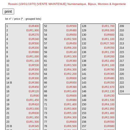
Rossini (19/01/1970) [VENTE MAINTENUE] Numismatique, Bijoux, Montres & Argenterie
lot n° / price (* : grouped lots)
1
EUR400
52
EUR500
128
EUR1,700
209
2
EUR1,900
53
EUR480
129
EUR8,000
210
3
EUR270
54
EUR650
130
EUR600
211
4
EUR240
56
EUR2,500
131
EUR1,100
212
5
EUR500
57
EUR450
132
EUR27,500
213
6
EUR200
58
EUR8,200
133
EUR350
214
8
EUR680
59
EUR140
136
EUR1,150
215
9
EUR1,000
60
EUR3,300
137
EUR200
216
10
EUR1,100
61
EUR360
138
EUR2,450
217
11
EUR530
62
EUR3,500
139
EUR1,100
218
12
EUR300
63
EUR4,300
140
EUR780
219
13
EUR250
64
EUR2,200
141
EUR365
220
14
EUR300
65
EUR600
142
EUR480
221
14 B
EUR380
66
EUR950
143
EUR350
222
15
EUR450
67
EUR390
145
EUR2,670
223
16
EUR120
68
EUR3,400
146
EUR2,130
224
17
EUR90
69
EUR600
148
EUR150
18
EUR1,450
70
EUR980
149
EUR1,530
19
EUR410
71
EUR1,400
150
EUR4,100
20
EUR3,000
72
EUR3,800
152
EUR2,950
21
EUR630
73
EUR5,100
153
EUR1,400
22
EUR1,950
76
EUR4,300
154
EUR2,000
23
EUR1,500
77
EUR600
156
EUR550
23 B
EUR345
78
EUR6,500
157
EUR680