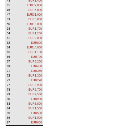
43
EUR1,400
45
EUR72,000
46
EUR5,000
47
EUR31,000
49
EUR6,000
50
EUR18,000
53
EUR1,700
54
EUR1,200
61
EUR9,000
62
EUR800
64
EUR14,000
65
EUR1,100
66
EUR700
67
EUR9,200
69
EUR400
71
EUR350
72
EUR1,300
73
EUR270
77
EUR3,900
78
EUR2,700
79
EUR9,500
80
EUR900
83
EUR3,800
84
EUR1,500
85
EUR500
86
EUR1,500
87
EUR650