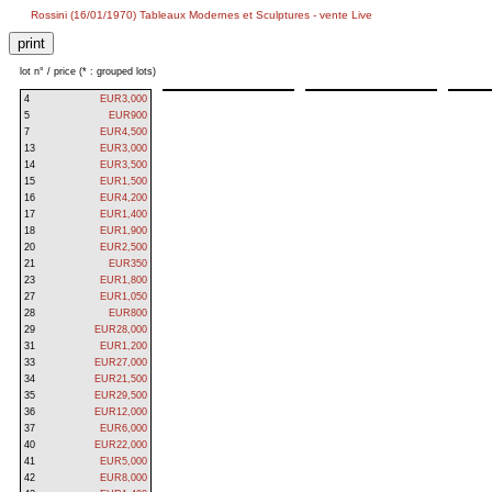
Rossini (16/01/1970) Tableaux Modernes et Sculptures - vente Live
lot n° / price (* : grouped lots)
4
EUR3,000
5
EUR900
7
EUR4,500
13
EUR3,000
14
EUR3,500
15
EUR1,500
16
EUR4,200
17
EUR1,400
18
EUR1,900
20
EUR2,500
21
EUR350
23
EUR1,800
27
EUR1,050
28
EUR800
29
EUR28,000
31
EUR1,200
33
EUR27,000
34
EUR21,500
35
EUR29,500
36
EUR12,000
37
EUR6,000
40
EUR22,000
41
EUR5,000
42
EUR8,000