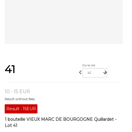
41
Go to lot
10 - 15 EUR
Result without fees
Result :
15EUR
1 bouteille VIEUX MARC DE BOURGOGNE Quillardet -
Lot 41