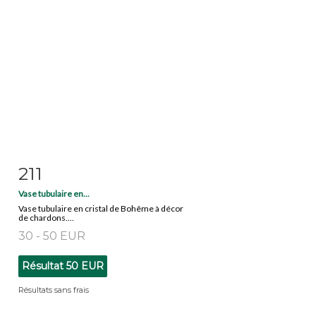
211
Fiche détaillée
Zoom
Vase tubulaire en...
Vase tubulaire en cristal de Bohême à décor
de chardons....
30 - 50 EUR
Résultat
50 EUR
Résultats sans frais