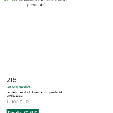
218
Fiche détaillée
Zoom
Lot de bijoux dont...
Lot de bijoux dont : Une croi, un pendentif,
une bague...
1 - 100 EUR
Résultat
30 EUR