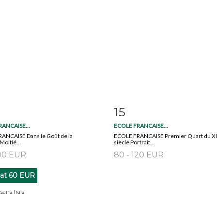
15
 détaillée
Zoom
Fiche détaillée
Zoo
ANCAISE...
ECOLE FRANCAISE...
ANCAISE Dans le Goût de la
ECOLE FRANCAISE Premier Quart du X
oitié...
siècle Portrait...
100 EUR
80 - 120 EUR
tat
60 EUR
sans frais