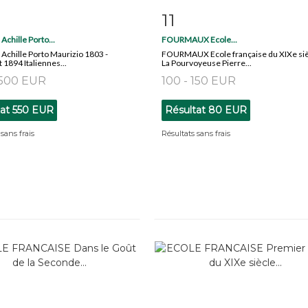
11
 détaillée
Zoom
Fiche détaillée
Zoo
Achille Porto...
FOURMAUX Ecole...
Achille Porto Maurizio 1803 -
FOURMAUX Ecole française du XIXe si
1894 Italiennes...
La Pourvoyeuse Pierre...
 500 EUR
100 - 150 EUR
tat
550 EUR
Résultat
80 EUR
sans frais
Résultats sans frais