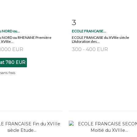
3
 détaillée
Zoom
Fiche détaillée
Zoo
 NORD ou...
ECOLE FRANCAISE...
u NORD ou RHENANE Première
ECOLE FRANCAISE du XVIIIe siècle
XVIIIe...
L'Adoration des...
 1000 EUR
300 - 400 EUR
tat
780 EUR
sans frais