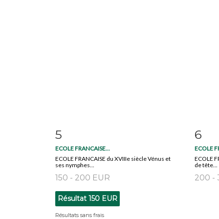
5
6
Fiche détaillée
Zoom
Fiche
ECOLE FRANCAISE...
ECOLE FR
ECOLE FRANCAISE du XVIIIe siècle Vénus et
ECOLE FR
ses nymphes...
de tête...
150 - 200 EUR
200 -
Résultat
150 EUR
Résultats sans frais