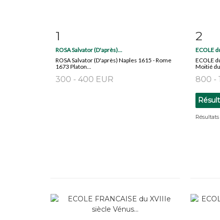
1
2
Fiche détaillée
Zoom
Fiche
ROSA Salvator (D'après)...
ECOLE du
ROSA Salvator (D'après) Naples 1615 - Rome
ECOLE d
1673 Platon...
Moitié du 
300 - 400 EUR
800 -
Résul
Résultats 