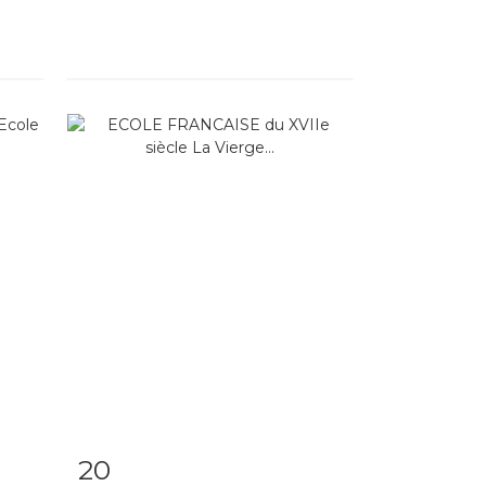
20
m
Fiche détaillée
Zoom