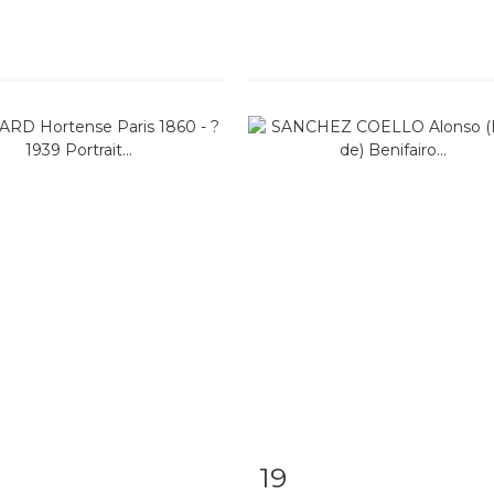
19
 détaillée
Zoom
Fiche détaillée
Zoo