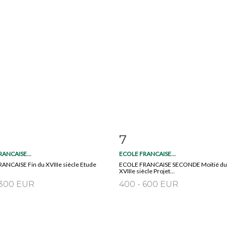
7
 détaillée
Zoom
Fiche détaillée
Zoo
ANCAISE...
ECOLE FRANCAISE...
ANCAISE Fin du XVIIIe siècle Etude
ECOLE FRANCAISE SECONDE Moitié du
XVIIIe siècle Projet...
 300 EUR
400 - 600 EUR