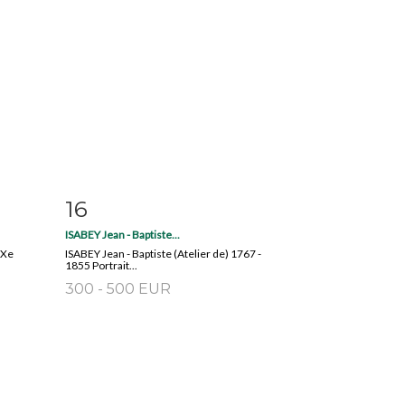
16
m
Fiche détaillée
Zoom
ISABEY Jean - Baptiste...
IXe
ISABEY Jean - Baptiste (Atelier de) 1767 -
1855 Portrait...
300 - 500 EUR