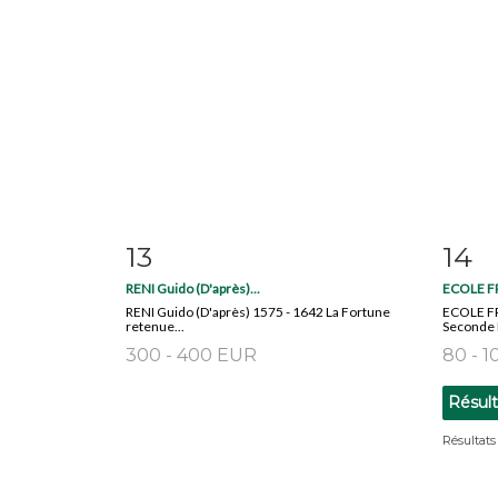
13
14
Fiche détaillée
Zoom
Fiche
RENI Guido (D'après)...
ECOLE FR
RENI Guido (D'après) 1575 - 1642 La Fortune
ECOLE FR
retenue...
Seconde M
300 - 400 EUR
80 - 
Résul
Résultats 